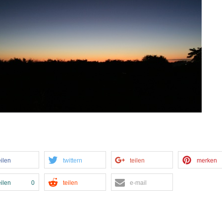
eilen
twittern
teilen
merken
eilen
0
teilen
e-mail