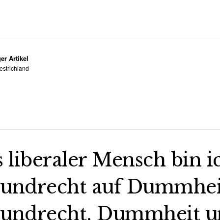
er Artikel
estrichland
s liberaler Mensch bin i
undrecht auf Dummheit,
undrecht, Dummheit un