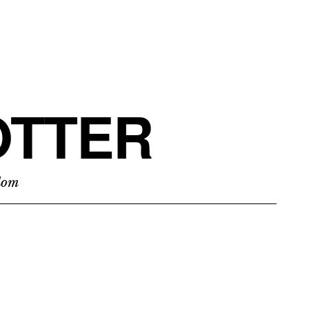
TTER
edom