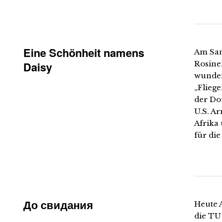
Eine Schönheit namens
Am Sam
Daisy
Rosine
wunder
„Flieg
der Do
U.S. A
Afrika
für di
До свидания
Heute 
die TU