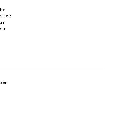
ahr
ie UBB
ürr
gen
hrer