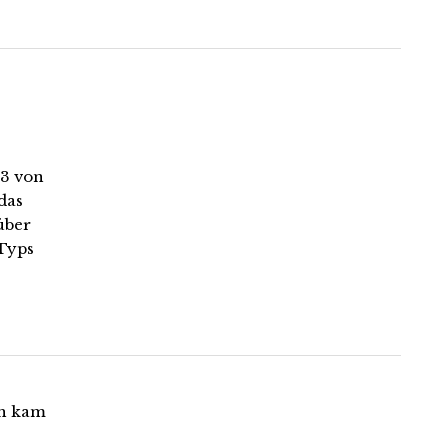
43 von
das
über
 Typs
ch kam