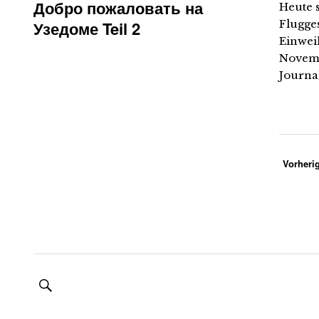
Добро пожаловать на
Heute 
Узедоме Teil 2
Flugge
Einwei
Novemb
Journa
Vorherig