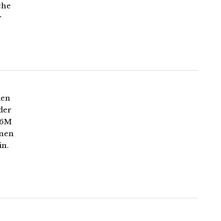
che
r
den
der
76M
inen
in.