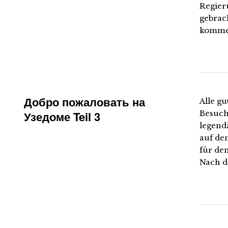
Regier
gebrach
kommen
Добро пожаловать на
Alle g
Узедоме Teil 3
Besuch
legend
auf de
für de
Nach de