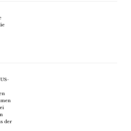
e
ie
 US-
den
kamen
ei
in
us der