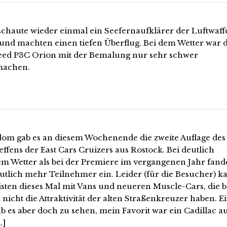
schaute wieder einmal ein Seefernaufklärer der Luftwaff
 und machten einen tiefen Überflug. Bei dem Wetter war d
ed P3C Orion mit der Bemalung nur sehr schwer
machen.
dom gab es an diesem Wochenende die zweite Auflage des
ffens der East Cars Cruizers aus Rostock. Bei deutlich
em Wetter als bei der Premiere im vergangenen Jahr fan
eutlich mehr Teilnehmer ein. Leider (für die Besucher) 
isten dieses Mal mit Vans und neueren Muscle-Cars, die b
nicht die Attraktivität der alten Straßenkreuzer haben. E
b es aber doch zu sehen, mein Favorit war ein Cadillac a
…]