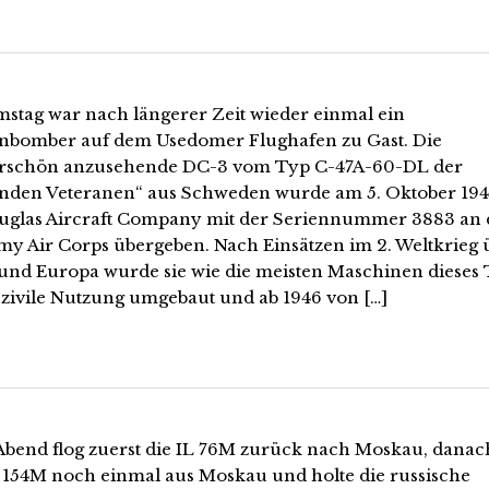
stag war nach längerer Zeit wieder einmal ein
nbomber auf dem Usedomer Flughafen zu Gast. Die
schön anzusehende DC-3 vom Typ C-47A-60-DL der
enden Veteranen“ aus Schweden wurde am 5. Oktober 19
uglas Aircraft Company mit der Seriennummer 3883 an 
rmy Air Corps übergeben. Nach Einsätzen im 2. Weltkrieg 
 und Europa wurde sie wie die meisten Maschinen dieses
e zivile Nutzung umgebaut und ab 1946 von […]
Abend flog zuerst die IL 76M zurück nach Moskau, dana
 154M noch einmal aus Moskau und holte die russische