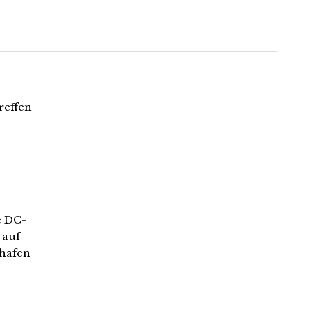
reffen
e DC-
 auf
ghafen