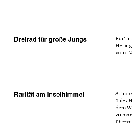
Dreirad für große Jungs
Ein Tr
Herings
vom 12.
Rarität am Inselhimmel
Schöne
6 des H
dem We
zu mac
überre