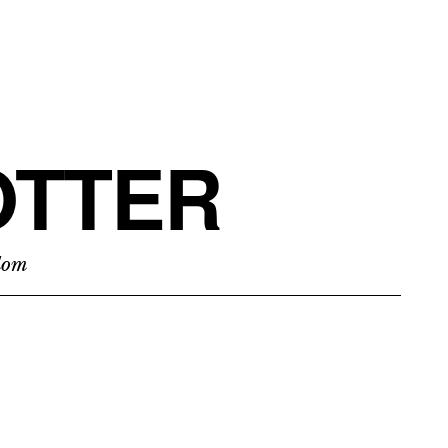
TTER
edom