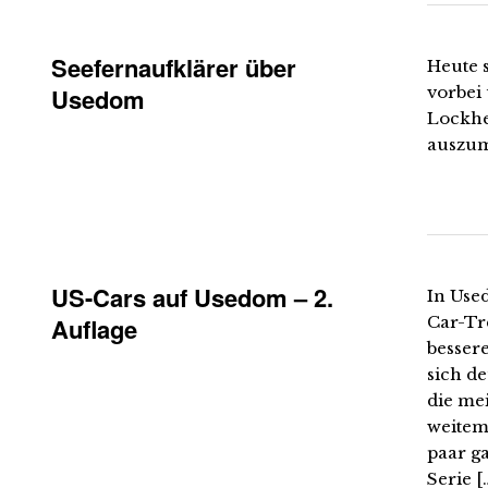
Seefernaufklärer über
Heute 
Usedom
vorbei
Lockhe
auszu
US-Cars auf Usedom – 2.
In Use
Auflage
Car-Tre
besser
sich d
die me
weitem 
paar ga
Serie [