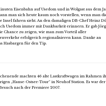
Minuten Eisenbahn auf Usedom und in Wolgast aus dem J
Kann man sich heute kaum noch vorstellen, wenn man d
ie Insel fahren sieht. An den damaligen DB-Chef Heinz D
 sich Usedom immer mit Dankbarkeit erinnern. Er gab Jör
ie Chance zu zeigen, wie man zum Vorteil aller
enverkehr erfolgreich regionalisieren kann. Danke an
as Hasbargen für den Tip.
henende machten 46 alte Lastkraftwagen im Rahmen i
hrigen „Hanse-Ostsee-Tour“ in Neuhof Station. Es war der
 Besuch nach der Premiere 2007.