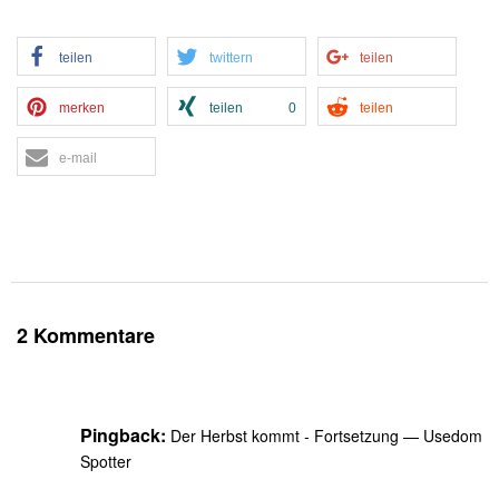
teilen
twittern
teilen
merken
teilen
0
teilen
e-mail
2 Kommentare
Pingback:
Der Herbst kommt - Fortsetzung — Usedom
Spotter