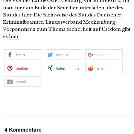
Die PKS des Landes Mecklenburg-Vorpommern kann
man
hier
am Ende der Seite herunterladen, die des
Bundes
hier
. Die Sichtweise des Bundes Deutscher
Kriminalbeamter, Landesverband Mecklenburg-
Vorpommern zum Thema Sicherheit auf Usedom gibt
es
hier
.
teilen
twittern
teilen
merken
teilen
0
teilen
e-mail
4 Kommentare