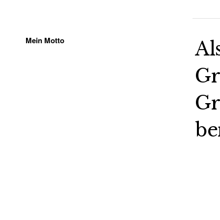
Mein Motto
Al
Gr
Gr
be