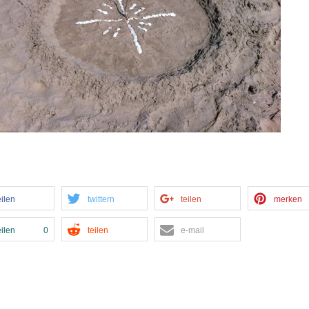
eilen
twittern
teilen
merken
eilen
0
teilen
e-mail