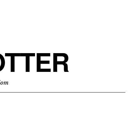
TTER
edom