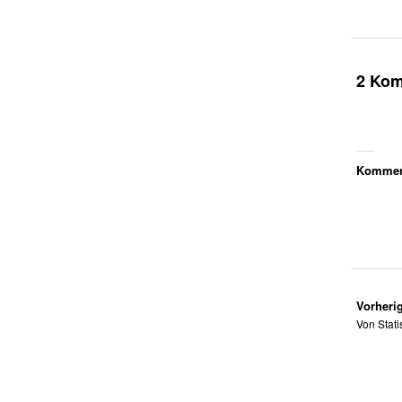
2 Ko
Komment
Vorherig
Von Stat