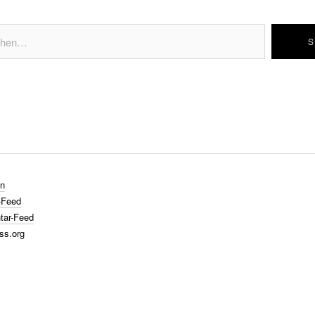
n
-Feed
ar-Feed
ss.org