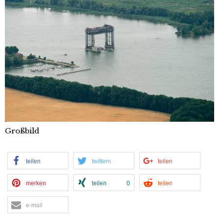
Großbild
teilen
twittern
teilen
merken
teilen
0
teilen
e-mail