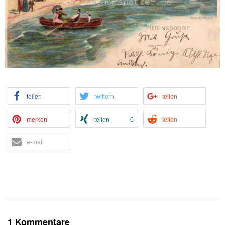
teilen
twittern
teilen
merken
teilen
0
teilen
e-mail
1 Kommentare