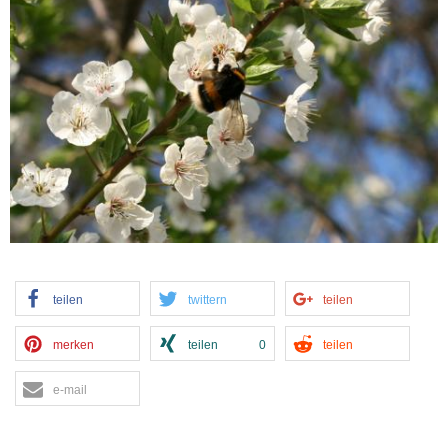
teilen
twittern
teilen
merken
teilen
0
teilen
e-mail