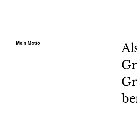
Mein Motto
Al
Gr
Gr
be