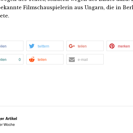
bekannte Filmschauspielerin aus Ungarn, die in Ber
ete.
eilen
twittern
teilen
merken
eilen
0
teilen
e-mail
er Artikel
er Woche