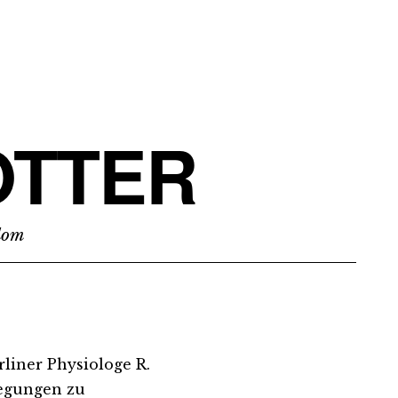
TTER
edom
liner Physiologe R.
egungen zu