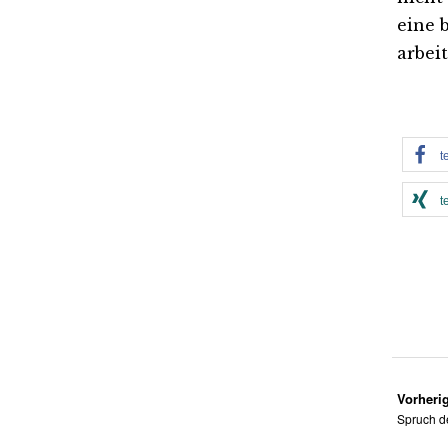
eine 
arbeit
t
t
Vorherig
Spruch d