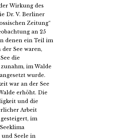
der Wirkung des
e Dr. V. Berliner
Vossischen Zeitung“
Beobachtung an 25
n denen ein Teil im
n der See waren,
 See die
k zunahm, im Walde
 angesetzt wurde.
it war an der See
Walde erhöht. Die
gkeit und die
rlicher Arbeit
gesteigert, im
 Seeklima
 und Seele in