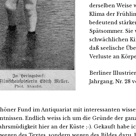
derselben Weise 
Klima der Frühlin
bedeutend stärke
Spätsommer. Sie 
schwächlichen Kin
daß seelische Üb
Verluste an Körpe
Berliner Illustrie
Jahrgang, Nr. 28 v
chöner Fund im Antiquariat mit interessanten wiss
ntnissen. Endlich weiss ich um die Gründe der gan
ahrsmüdigkeit hier an der Küste ;-). Gekauft habe i
 wegen des Textes, sondern wegen des Bildes dazu.