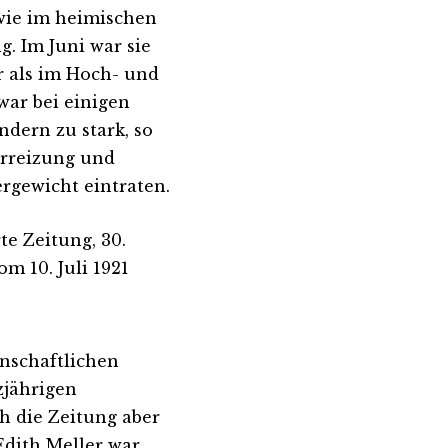
wie im heimischen
g. Im Juni war sie
r als im Hoch- und
war bei einigen
dern zu stark, so
erreizung und
rgewicht eintraten.
rte Zeitung, 30.
om 10. Juli 1921
enschaftlichen
zjährigen
ch die Zeitung aber
Edith Meller
war