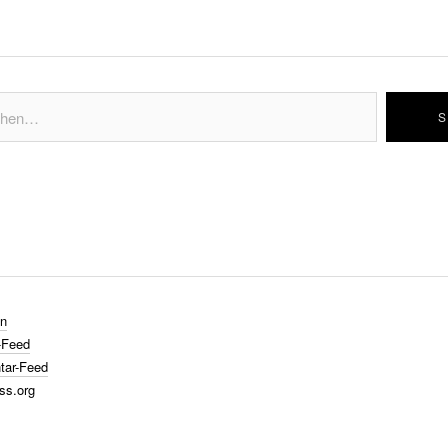
n
-Feed
ar-Feed
ss.org