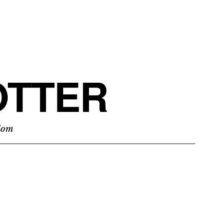
TTER
edom