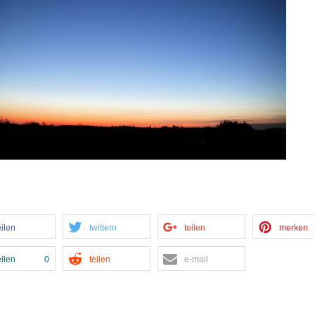
eilen
twittern
teilen
merken
eilen
0
teilen
e-mail