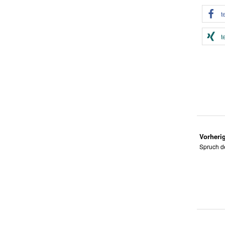
t
t
Vorherig
Spruch d