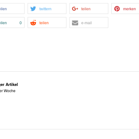
eilen
twittern
teilen
merken
eilen
0
teilen
e-mail
er Artikel
er Woche