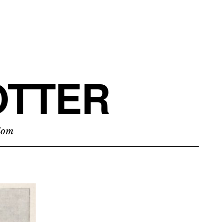
TTER
edom