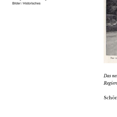
Bilder
/
Historisches
Das ne
Regier
Schön