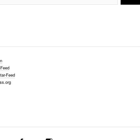
n
-Feed
ar-Feed
ss.org