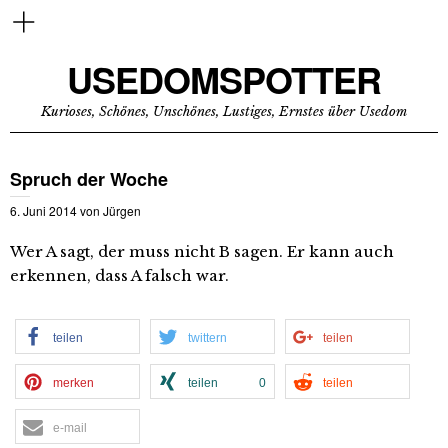
USEDOMSPOTTER
Kurioses, Schönes, Unschönes, Lustiges, Ernstes über Usedom
Spruch der Woche
6. Juni 2014
von
Jürgen
Wer A sagt, der muss nicht B sagen. Er kann auch
erkennen, dass A falsch war.
teilen
twittern
teilen
merken
teilen
0
teilen
e-mail