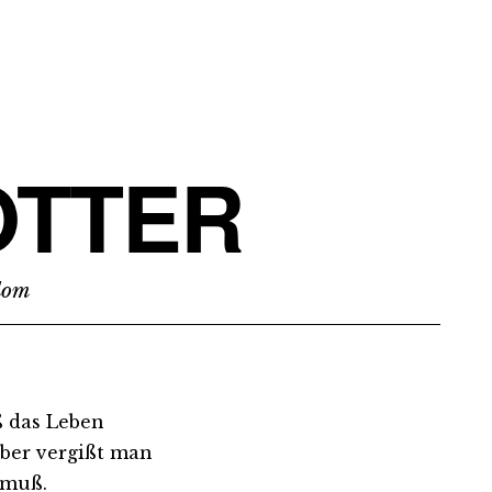
TTER
edom
ß das Leben
ber vergißt man
 muß.