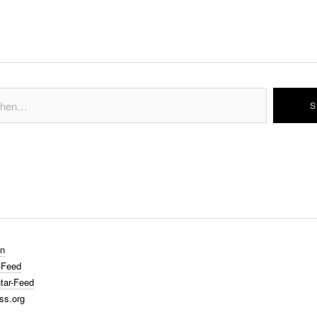
n
-Feed
ar-Feed
ss.org