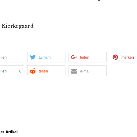
 Kierkegaard
eilen
twittern
teilen
merken
eilen
0
teilen
e-mail
er Artikel