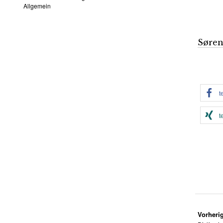
Allgemein
Søren
t
t
Vorherig