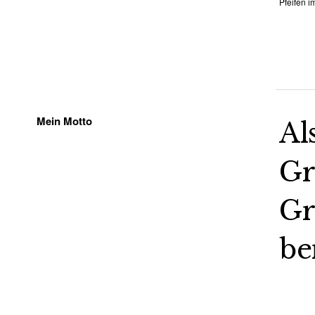
Pfeifen 
Mein Motto
Al
Gr
Gr
be