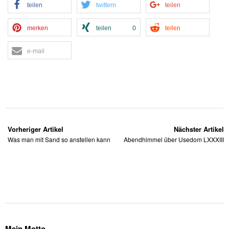
teilen
twittern
teilen
merken
teilen
0
teilen
e-mail
Vorheriger Artikel
Nächster Artikel
Was man mit Sand so anstellen kann
Abendhimmel über Usedom LXXXIII
Mein Motto