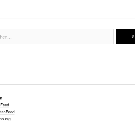
n
-Feed
ar-Feed
ss.org