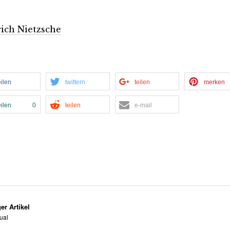
rich Nietzsche
eilen
twittern
teilen
merken
eilen
0
teilen
e-mail
er Artikel
ual