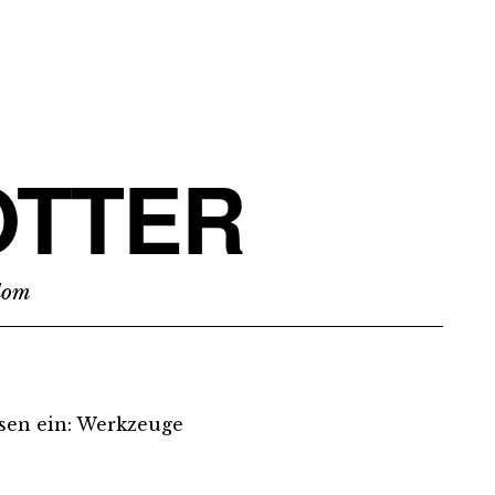
TTER
edom
assen ein: Werkzeuge