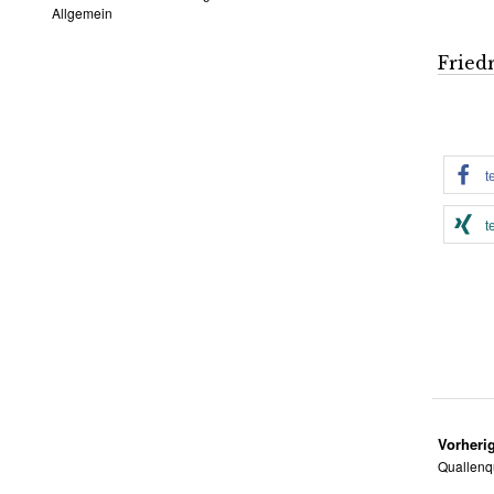
Allgemein
Fried
t
t
Vorherig
Quallenq