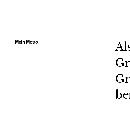
Mein Motto
Al
Gr
Gr
be