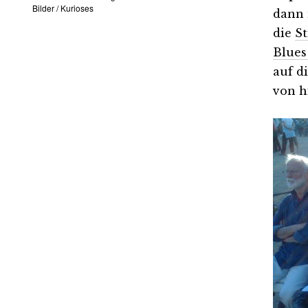
Bilder
/
Kurioses
dann 
die
St
Blues
auf d
von h