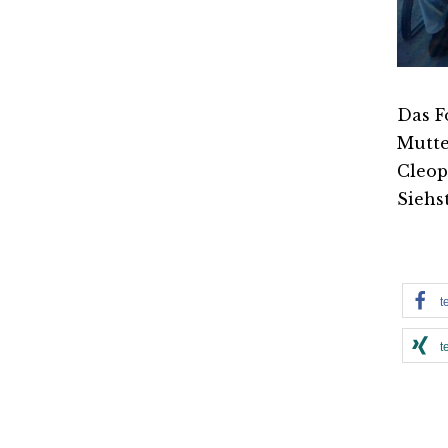
Das F
Mutte
Cleop
Siehs
t
t