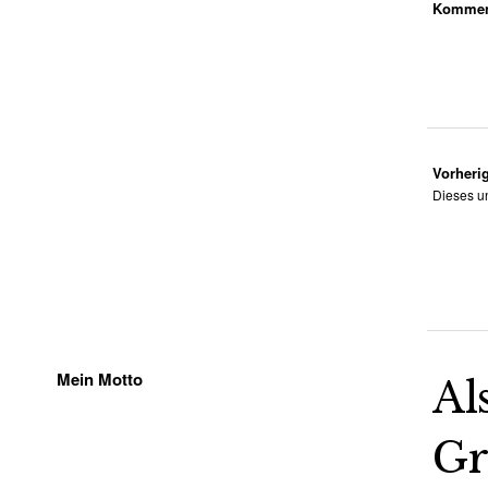
Komment
Vorherig
Dieses u
Mein Motto
Al
Gr