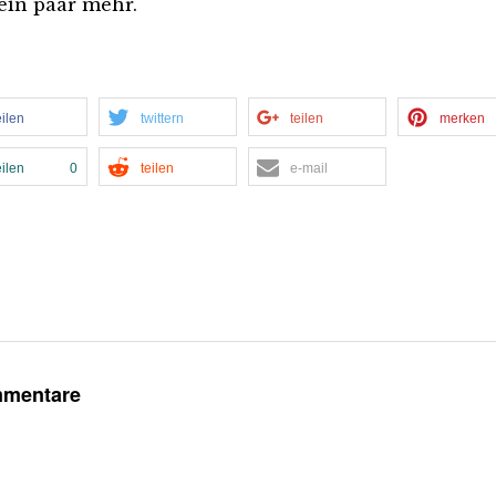
ein paar mehr.
eilen
twittern
teilen
merken
eilen
0
teilen
e-mail
mmentare