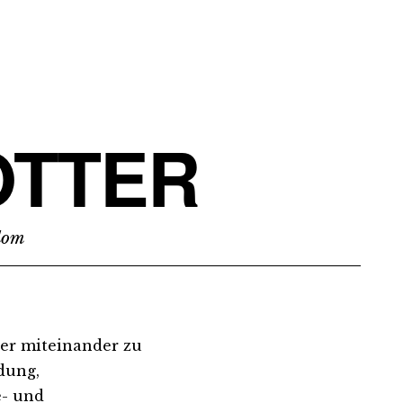
TTER
edom
ger miteinander zu
dung,
e- und