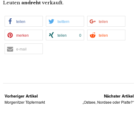
Leuten
andreht
verkauft.
teilen
twittern
teilen
merken
teilen
0
teilen
e-mail
Vorheriger Artikel
Nächster Artikel
Morgenitzer Töpfermarkt
„Ostsee, Nordsee oder Platte?“