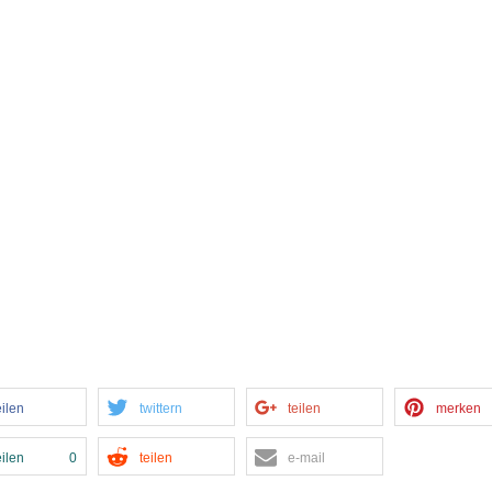
eilen
twittern
teilen
merken
eilen
0
teilen
e-mail