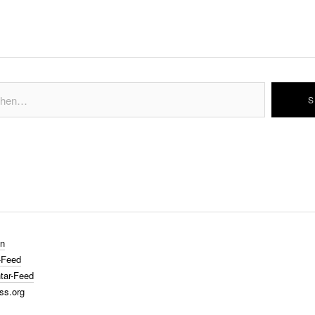
n
-Feed
ar-Feed
ss.org