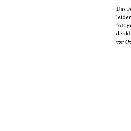
Das F
leide
fotog
denkb
von O