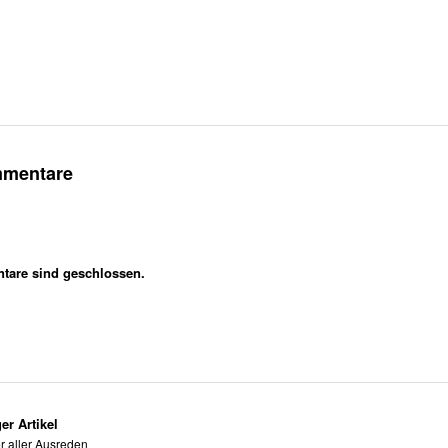
mmentare
are sind geschlossen.
er Artikel
r aller Ausreden