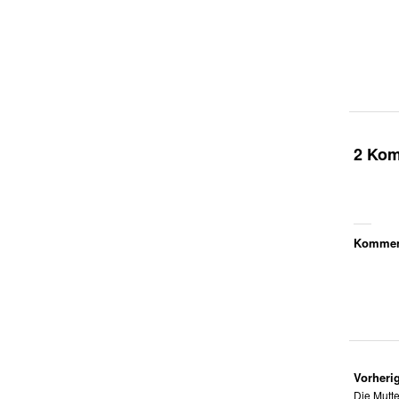
2 Ko
Komment
Vorherig
Die Mutte