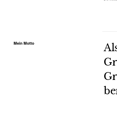
Mein Motto
Al
Gr
Gr
be