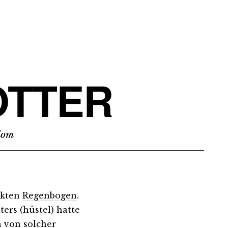
TTER
edom
ekten
Regenbogen
.
ters (hüstel) hatte
 von solcher