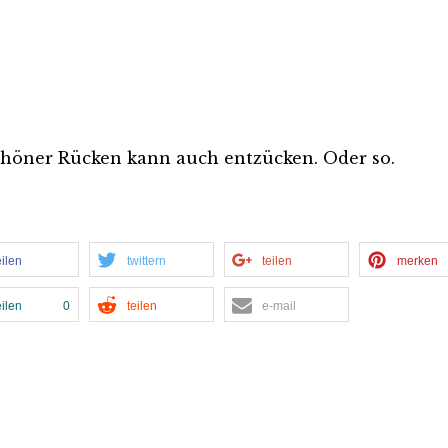
chöner Rücken kann auch entzücken. Oder so.
eilen
twittern
teilen
merken
eilen
0
teilen
e-mail