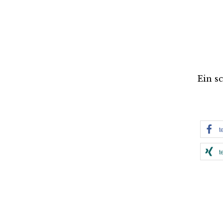
Ein s
t
t