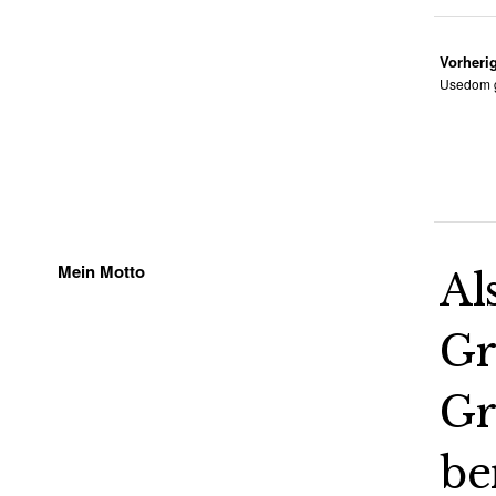
Vorherig
Usedom g
Mein Motto
Al
Gr
Gr
be