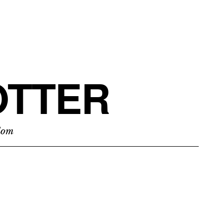
TTER
edom