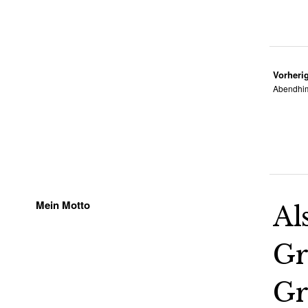
Vorherig
Abendhim
Mein Motto
Al
Gr
Gr