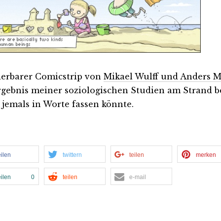
rbarer Comicstrip von
Mikael Wulff und Anders M
rgebnis meiner soziologischen Studien am Strand bes
s jemals in Worte fassen könnte.
eilen
twittern
teilen
merken
eilen
0
teilen
e-mail