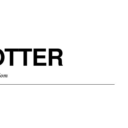
TTER
edom