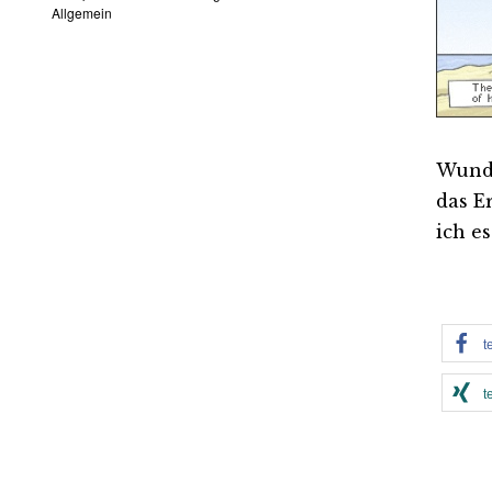
Allgemein
Wunde
das E
ich e
t
t