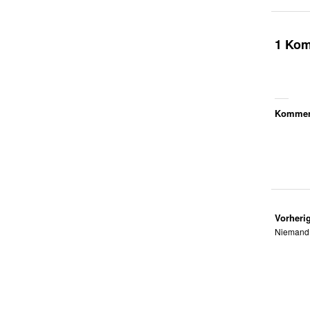
1 Ko
Komment
Vorherig
Niemand 