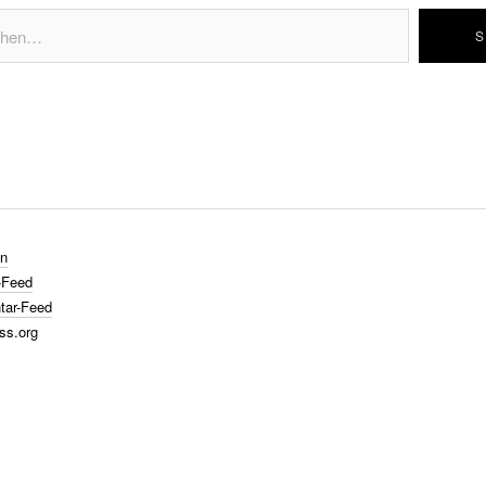
n
-Feed
ar-Feed
ss.org