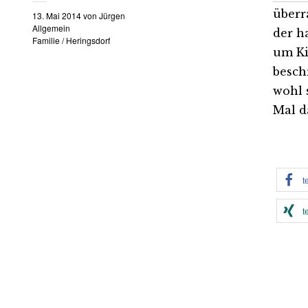
überr
13. Mai 2014
von
Jürgen
Allgemein
der h
Familie
/
Heringsdorf
um Ki
besch
wohl 
Mal d
t
t