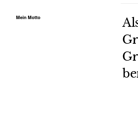
Mein Motto
Al
Gr
Gr
be