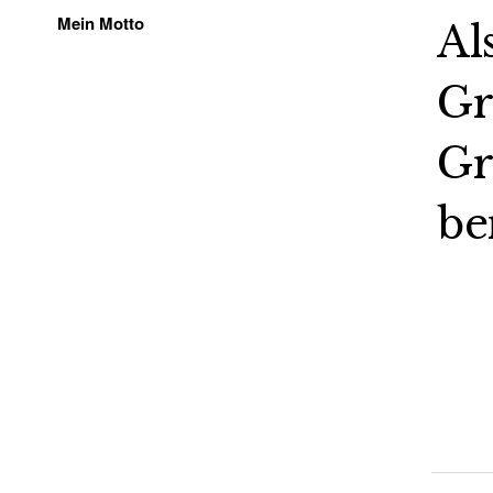
Mein Motto
Al
Gr
Gr
be