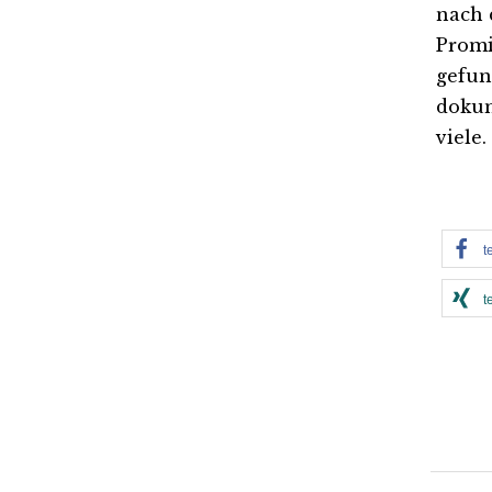
nach 
Promi
gefun
dokum
viele.
t
t