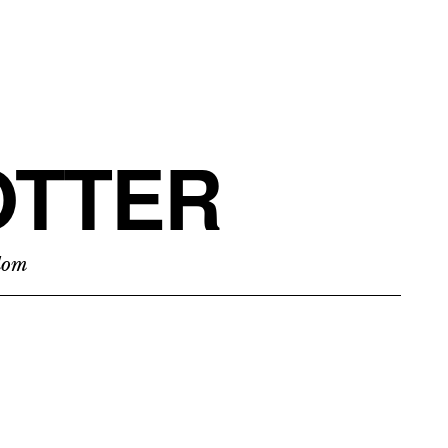
TTER
edom