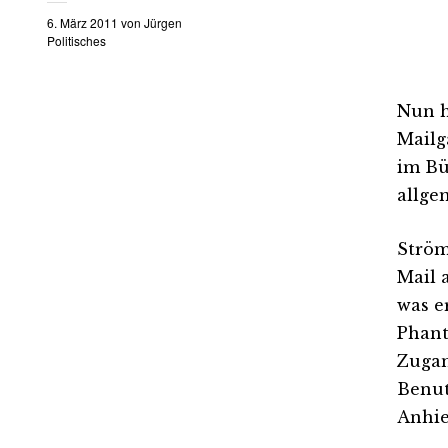
6. März 2011
von
Jürgen
Politisches
Nun h
Mailg
im Bü
allge
Ström
Mail 
was e
Phant
Zugan
Benut
Anhie