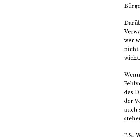
Bürge
Darüb
Verwa
wer w
nicht
wicht
Wenn 
Fehlv
des D
der V
auch 
stehe
P.S.: