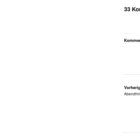
33 K
Komment
Vorherig
Abendhim