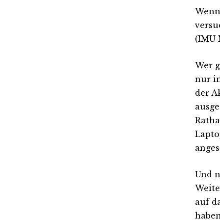
Wenn 
versu
(IMU 
Wer g
nur i
der A
ausge
Ratha
Lapto
anges
Und n
Weite
auf d
haben