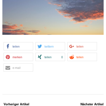
teilen
twittern
teilen
merken
teilen
0
teilen
e-mail
Vorheriger Artikel
Nächster Artikel